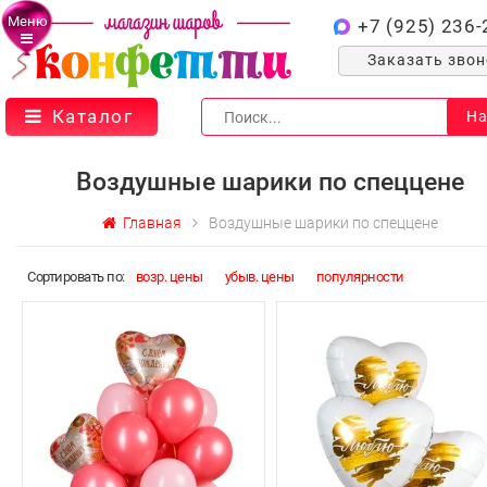
Меню
+7 (925) 236-
Заказать зво
Каталог
На
Воздушные шарики по спеццене
Главная
Воздушные шарики по спеццене
Cортировать по:
возр. цены
убыв. цены
популярности