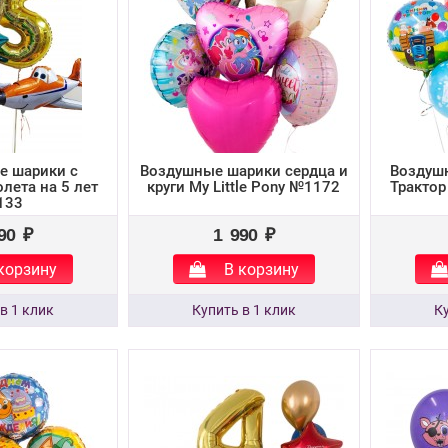
е шарики с
Воздушные шарики сердца и
Воздуш
лета на 5 лет
круги My Little Pony №1172
Трактор
133
90 ₽
1 990 ₽
корзину
В корзину