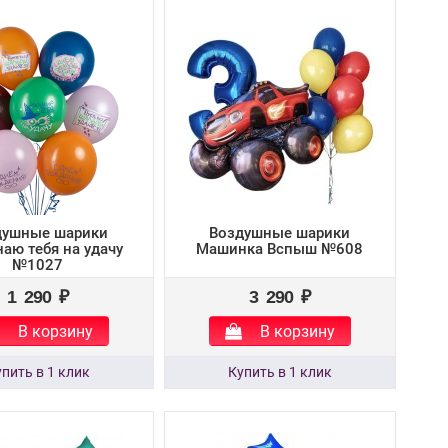
душные шарики
Воздушные шарики
аю тебя на удачу
Машинка Вспыш №608
№1027
1 290 ₽
3 290 ₽
В корзину
В корзину