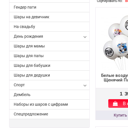
Cортировать по:
в
Гендер пати
Шары на девичник
На свадьбу
День рождения
Шары для мамы
Шары для папы
Шары для бабушки
Шары для дедушки
Белые возд
Щенячий П
Спорт
1 3
Дембель
В 
Наборы из шаров с цифрами
Спецпредложение