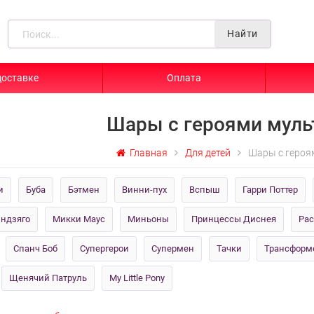
Найти
доставке
Оплата
Шары с героями мул
Главная
Для детей
Шары с героя
и
Буба
Бэтмен
Винни-пух
Вспыш
Гарри Поттер
ндзяго
Микки Маус
Миньоны
Принцессы Диснея
Рас
Спанч Боб
Супергерои
Супермен
Тачки
Трансформ
Щенячий Патруль
My Little Pony