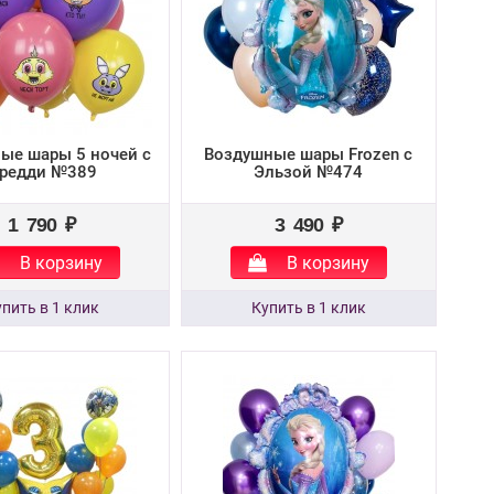
ые шары 5 ночей с
Воздушные шары Frozen с
редди №389
Эльзой №474
1 790 ₽
3 490 ₽
В корзину
В корзину