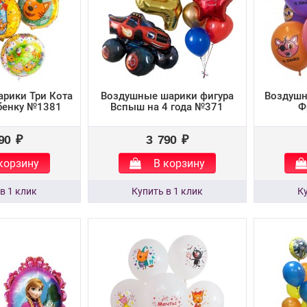
рики Три Кота
Воздушные шарики фигура
Воздушн
ебенку №1381
Вспыш на 4 года №371
Ф
90 ₽
3 790 ₽
корзину
В корзину