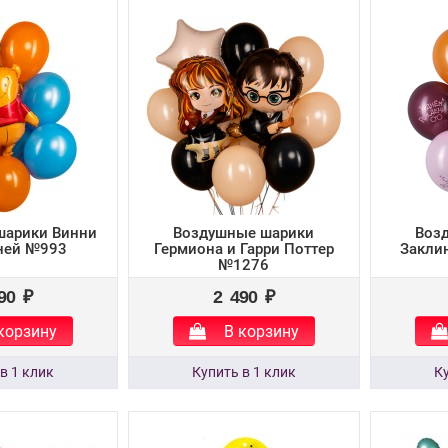
шарики Винни
Воздушные шарики
Воз
ней №993
Гермиона и Гарри Поттер
Заклин
№1276
90 ₽
2 490 ₽
корзину
В корзину