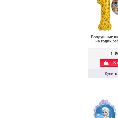
Воздушные ша
на годик р
1 8
В 