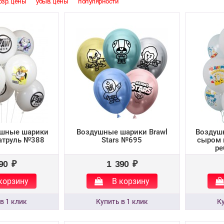
озр. цены
убыв. цены
популярности
ушные шарики
Воздушные шарики Brawl
Воздуш
атруль №388
Stars №695
сыром 
ре
90 ₽
1 390 ₽
корзину
В корзину