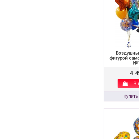
Воздушны
фигурой само
№
4 4
В 