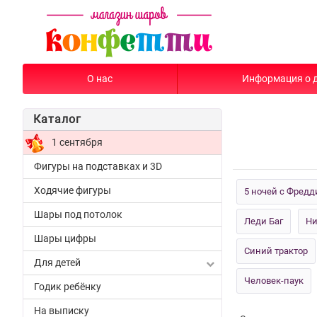
О нас
Информация о 
Каталог
1 сентября
Фигуры на подставках и 3D
Ходячие фигуры
5 ночей с Фредд
Шары под потолок
Леди Баг
Ни
Шары цифры
Синий трактор
Для детей
Человек-паук
Годик ребёнку
На выписку