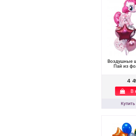
Воздушные 
Пай из ф
4 4
В 