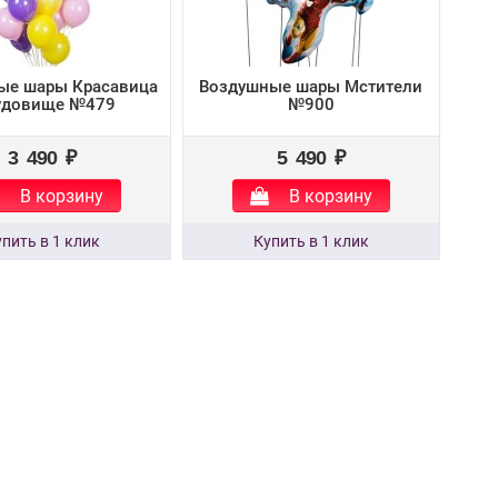
ые шары Красавица
Воздушные шары Мстители
удовище №479
№900
3 490 ₽
5 490 ₽
В корзину
В корзину