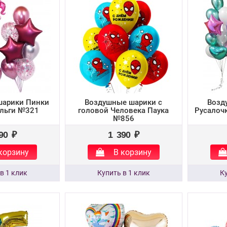
шарики Пинки
Воздушные шарики с
Возд
ольги №321
головой Человека Паука
Русалоч
№856
90 ₽
1 390 ₽
корзину
В корзину