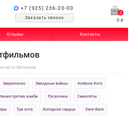
+7 (925) 236-20-00
0
Заказать звонок
0 ₽
Отзывы
Контакты
ьтфильмов
ми мультфильмов
Зверополис
Звездные войны
Котёнок Котэ
тения против зомби
Русалочка
Самолёты
еры
Три кота
Холодное сердце
Хаги-Ваги