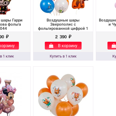
 шары Гарри
Воздушные шары
Воздушн
Сова фольга
Зверополис с
и Ч
044
фольгированной цифрой 1
№1714
90 ₽
2 390 ₽
корзину
В корзину