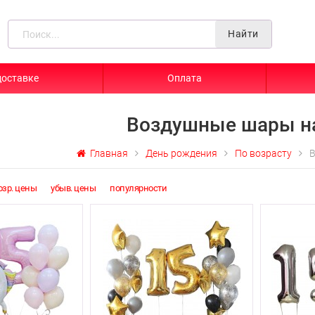
Найти
доставке
Оплата
Воздушные шары на
Главная
День рождения
По возрасту
В
озр. цены
убыв. цены
популярности