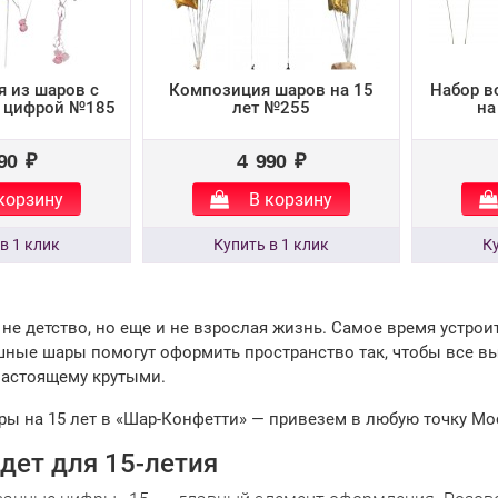
 из шаров с
Композиция шаров на 15
Набор в
и цифрой №185
лет №255
на
90 ₽
4 990 ₽
корзину
В корзину
е не детство, но еще и не взрослая жизнь. Самое время устро
шные шары помогут оформить пространство так, чтобы все в
настоящему крутыми.
ы на 15 лет в «Шар-Конфетти» — привезем в любую точку Мо
дет для 15-летия