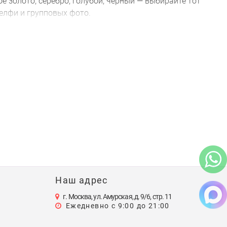
 золото, серебро, голубой, черный — выбирайте тот
селфи и групповых фото.
мпозицию в любимых цветах, создать радужный микс
три добавят изюминку.
и праздника в кафе. Они занимают немного места,
 раздумий. Мы подобрали шары так, чтобы они
вшийся вариант.
о — распаковывайте и наслаждайтесь праздником.
ми и экономьте.
Наш адрес
г. Москва, ул. Амурская, д. 9/6, стр. 11
Ежедневно с 9:00 до 21:00