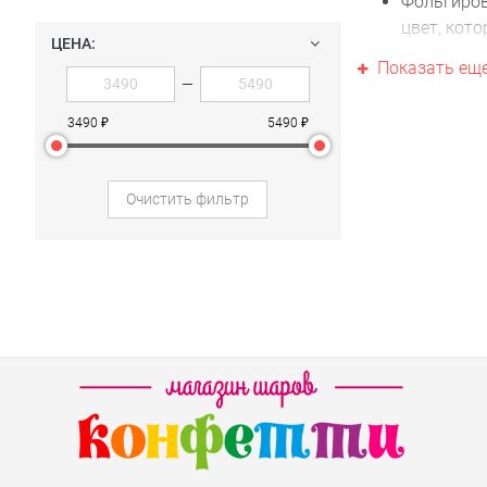
Фольгиров
цвет, кот
ЦЕНА:
Латексные
Показать ещ
или выбра
—
Фонтаны и
3490 ₽
5490 ₽
но создаю
Композици
гармоничн
Очистить фильтр
Доставка 
Привозим воздуш
При самовывозе 
Сделайте 15-ле