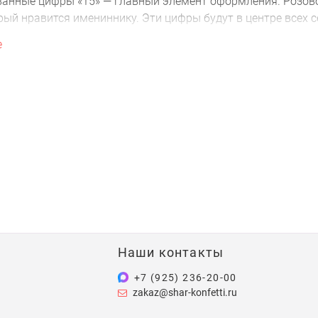
анные цифры «15» — главный элемент оформления. Розовое
орый нравится имениннику. Эти цифры будут в центре всех 
 шарики дают простор для творчества. Можно собрать ко
е
ть стильное двухцветное сочетание. Шары с конфетти вну
з шариков — отличное решение для домашней вечеринки ил
т объем и выглядят празднично.
и и наборы — если хотите получить готовый результат без
о смотрелись вместе, вам нужно только выбрать понрави
по Москве и области
ные шары с гелием в удобное время. Все надуто, все готов
скидка — если вам удобно заехать к нам, забирайте заказ са
тие незабываемым с «Шар-Конфетти»!
Наши контакты
+7 (925) 236-20-00
zakaz@shar-konfetti.ru