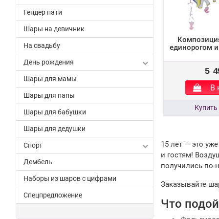
Гендер пати
Шары на девичник
Композиция
На свадьбу
единорогом 
День рождения
5 4
Шары для мамы
В 
Шары для папы
Шары для бабушки
Шары для дедушки
15 лет — это уж
Спорт
и гостям! Возду
Дембель
получились по-
Наборы из шаров с цифрами
Заказывайте шар
Спецпредложение
Что подой