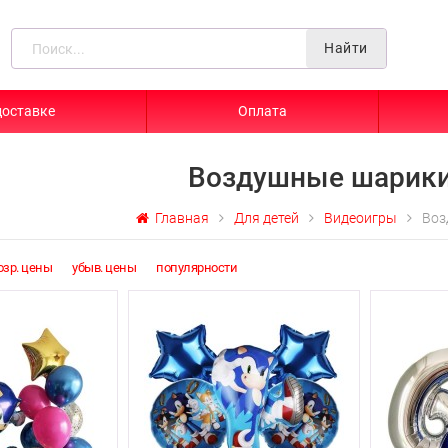
Найти
доставке
Оплата
Воздушные шарики
Главная
Для детей
Видеоигры
Воз
озр. цены
убыв. цены
популярности