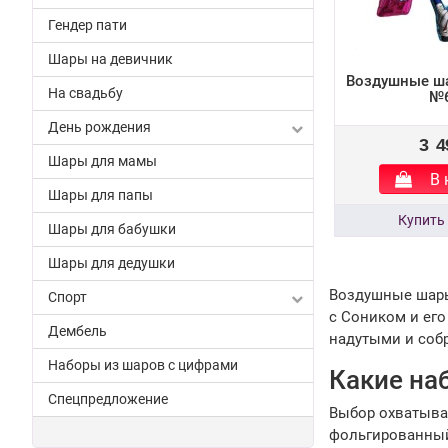
Гендер пати
Шары на девичник
Воздушные ш
На свадьбу
№
День рождения
3 4
Шары для мамы
В 
Шары для папы
Шары для бабушки
Шары для дедушки
Воздушные шары 
Спорт
с Соником и его
Дембель
надутыми и соб
Наборы из шаров с цифрами
Какие на
Спецпредложение
Выбор охватыва
фольгированный 