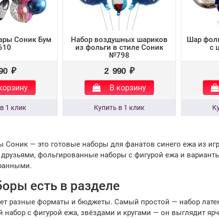
ары Соник Бум
Набор воздушных шариков
Шар фол
610
из фольги в стиле Соник
с 
№798
90 ₽
2 990 ₽
корзину
В корзину
Соник — это готовые наборы для фанатов синего ежа из игр 
 друзьями, фольгированные наборы с фигурой ежа и варианты
ранными.
боры есть в разделе
ет разные форматы и бюджеты. Самый простой — набор латек
набор с фигурой ежа, звёздами и кругами — он выглядит ярч