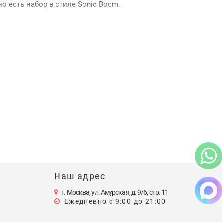
о есть набор в стиле Sonic Boom.
тфильмы и фильмы франшизы, — чаще это ребята
ть поклоннику серии: состав уже продуман, остаётся
 удобное время, а при самовывозе действует скидка.
 тематики собраны в категории
видеоигры
, например в
игура самого ежа.
ить курьера.
Наш адрес
г. Москва, ул. Амурская, д. 9/6, стр. 11
зраст именинника.
Ежедневно с 9:00 до 21:00