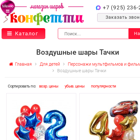
Меню
+7 (925) 236-
Заказать зво
Каталог
На
Воздушные шары Тачки
Главная
Для детей
Персонажи мультфильмов и филь
Воздушные шары Тачки
Cортировать по:
возр. цены
убыв. цены
популярности