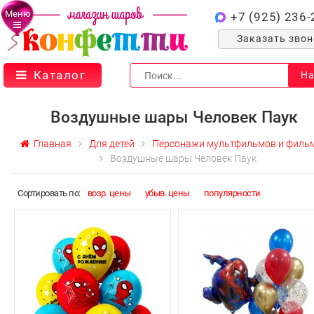
Меню
+7 (925) 236-
Заказать зво
Каталог
На
Воздушные шары Человек Паук
Главная
Для детей
Персонажи мультфильмов и филь
Воздушные шары Человек Паук
Cортировать по:
возр. цены
убыв. цены
популярности