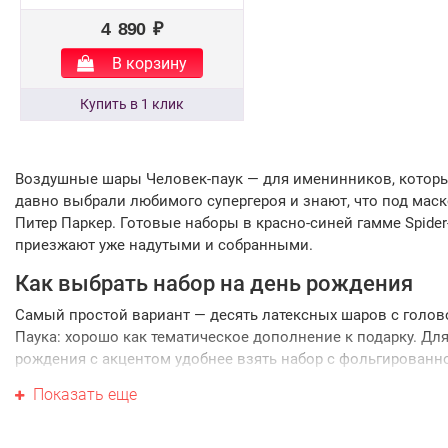
4 890 ₽
В корзину
Воздушные шары Человек-паук — для именинников, котор
давно выбрали любимого супергероя и знают, что под мас
Питер Паркер. Готовые наборы в красно-синей гамме Spide
приезжают уже надутыми и собранными.
Как выбрать набор на день рождения
Самый простой вариант — десять латексных шаров с голов
Паука: хорошо как тематическое дополнение к подарку. Дл
рождения с акцентом удобнее взять набор с фольгированн
фигурой героя и латексными шарами — есть несколько
Показать еще
форматов с разным количеством шаров. Если хочется по-
настоящему пышно, присмотритесь к набору с фигурой,
фольгированными звёздами и кругами или к набору с фигу