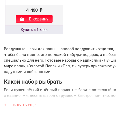
4 490 ₽
В корзину
Воздушные шары для папы — способ поздравить отца так,
чтобы было видно: это не «какой-нибудь» подарок, а выбр
специально для него. Готовые наборы с надписями «Лучши
мире папа», «Золотой Папа» и «Пап, ты супер» приезжают у
надутыми и собранными.
Какой набор выбрать
Если нужен лёгкий и тёплый вариант — берите латексный н
с надписями: десять шаров с грузиком, быстро, понятно, по
семейному. Для более нарядного поздравления подойдут
Показать еще
наборы с фольгированными звёздами и кругами — они круп
ярче и дольше держат форму. Отдельно стоит обратить