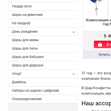
Гендер пати
Шары на девичник
Композиция и
На свадьбу
год
День рождения
5 4
Шары для мамы
В 
Шары для папы
Шары для бабушки
Шары для дедушки
31 год — это во
Спорт
компании близк
Дембель
В Шар-Конфетти
Наборы из шаров с цифрами
композиции, яр
Спецпредложение
Наш ассо