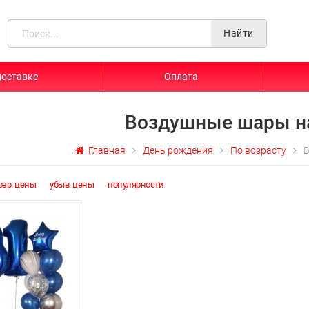
Найти
доставке
Оплата
Воздушные шары на
Главная
День рождения
По возрасту
В
озр. цены
убыв. цены
популярности