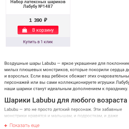
Набор латексных шариков
Лабубу №1487
1 390 ₽
В корзину
Воздушные шары Labubu — яркое украшение для поклонни
милых плюшевых монстриков, которые покорили сердца д
и взрослых. Если ваш ребёнок обожает этих очаровательн
персонажей или вы сами коллекционируете игрушки Лабубу
наши шарики станут идеальным дополнением к празднику.
Шарики Labubu для любого возраста
Labubu — это не просто детский персонаж. Эти забавные
монстрики нравятся и малышам, и подросткам, и даже
взрослым девушкам, которые ценят милый и необычный
Показать еще
дизайн. В нашем каталоге представлены воздушные шары 