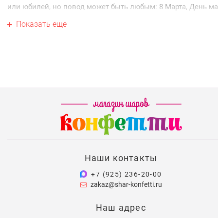
или юбилей, но повод может быть любым: 8 Марта, День ма
семейный праздник или просто визит в гости, когда хочетс
Показать еще
прийти не с пустыми руками. Набор хорошо работает и сам
себе, и как дополнение к основному подарку — букету, торт
чему-то более серьёзному. Если у бабушки юбилей, к набору
удобно добавить фольгированную цифру из раздела
шары-
цифры
— так возраст именинницы будет виден сразу.
Кто обычно заказывает
Как правило, заказывают внуки — часто вместе с родителя
Доставку можно оформить прямо к бабушке домой как сюр
или к месту семейного застолья. Привезём по Москве и
области в удобное время, а при самовывозе сделаем скидк
Поздравляете сразу и бабушку, и дедушку? Загляните в разд
Наши контакты
шары для дедушки
. А если ищете подарок маме, посмотрит
+7 (925) 236-20-00
шары для мамы
.
zakaz@shar-konfetti.ru
Частые вопросы
Наш адрес
Можно ли доставить шары как сюрприз?