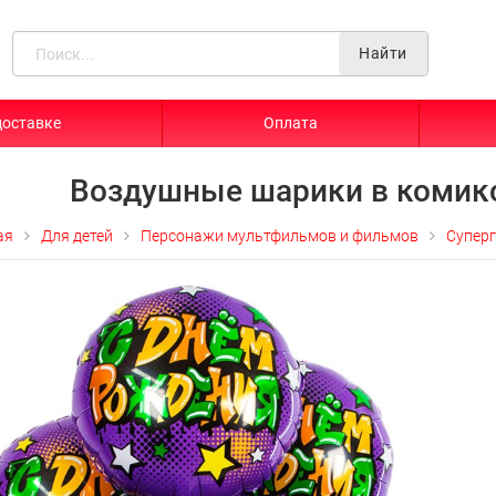
Найти
доставке
Оплата
Воздушные шарики в комик
ая
Для детей
Персонажи мультфильмов и фильмов
Супер