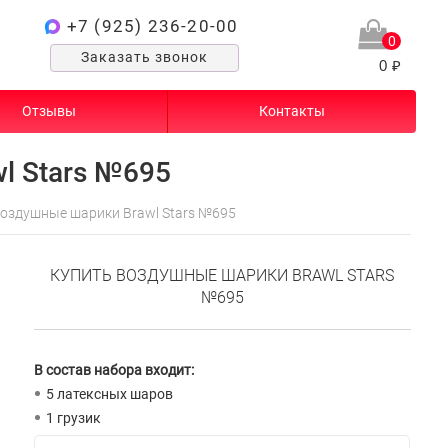
+7 (925) 236-20-00
0
Заказать звонок
0 ₽
Отзывы
Контакты
l Stars №695
оздушные шарики Brawl Stars №695
КУПИТЬ ВОЗДУШНЫЕ ШАРИКИ BRAWL STARS
№695
В состав набора входит:
5 латексных шаров
1 грузик