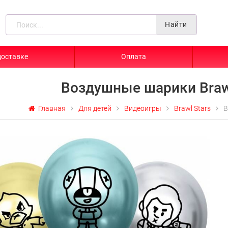
Найти
доставке
Оплата
Воздушные шарики Braw
Главная
Для детей
Видеоигры
Brawl Stars
В