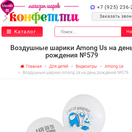
Меню
+7 (925) 236-
Заказать зво
Каталог
На
Воздушные шарики Among Us на ден
рождения №579
Главная
Для детей
Видеоигры
Among Us
Воздушные шарики Among Us на день рождения №579