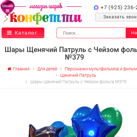
Меню
+7 (925) 236-
Заказать зво
Каталог
На
Шары Щенячий Патруль с Чейзом фоль
№379
Главная
Для детей
Персонажи мультфильмов и фильм
Щенячий Патруль
Шары Щенячий Патруль с Чейзом фольга №379