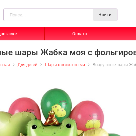
Найти
доставке
Оплата
ые шары Жабка моя с фольгиров
вная
Для детей
Шары с животными
Воздушные шары Жаб