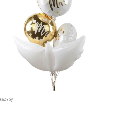
вадьбу