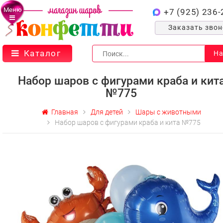
Меню
+7 (925) 236-
Заказать зво
Каталог
На
Набор шаров с фигурами краба и кит
№775
Главная
Для детей
Шары с животными
Набор шаров с фигурами краба и кита №775