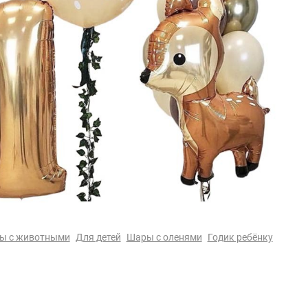
ы с животными
Для детей
Шары с оленями
Годик ребёнку