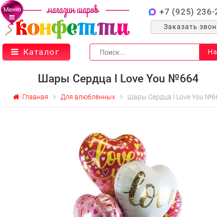
Меню
+7 (925) 236-
Заказать зво
Каталог
На
Шары Сердца I Love You №664
Главная
Для влюблённых
Шары Сердца I Love You №6