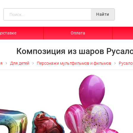
Найти
доставке
Оплата
Композиция из шаров Русал
ая
Для детей
Персонажи мультфильмов и фильмов
Русало