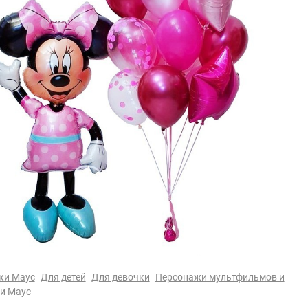
ки Маус
Для детей
Для девочки
Персонажи мультфильмов и
и Маус