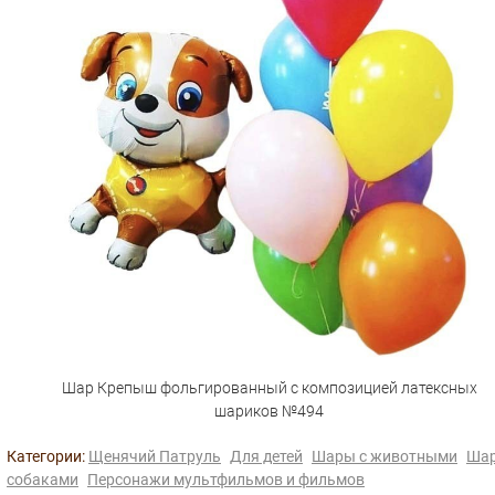
Шар Крепыш фольгированный с композицией латексных
шариков №494
Категории:
Щенячий Патруль
Для детей
Шары с животными
Шар
собаками
Персонажи мультфильмов и фильмов