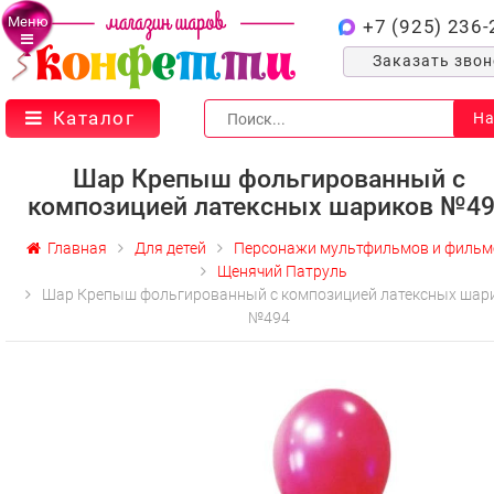
Меню
+7 (925) 236-
Заказать зво
Каталог
На
Шар Крепыш фольгированный с
композицией латексных шариков №4
Главная
Для детей
Персонажи мультфильмов и фильм
Щенячий Патруль
Шар Крепыш фольгированный с композицией латексных шар
№494