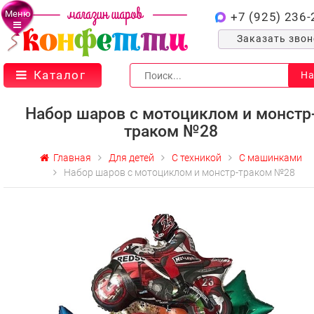
Меню
+7 (925) 236-
Заказать зво
Каталог
На
Набор шаров с мотоциклом и монстр
траком №28
Главная
Для детей
С техникой
С машинками
Набор шаров с мотоциклом и монстр-траком №28