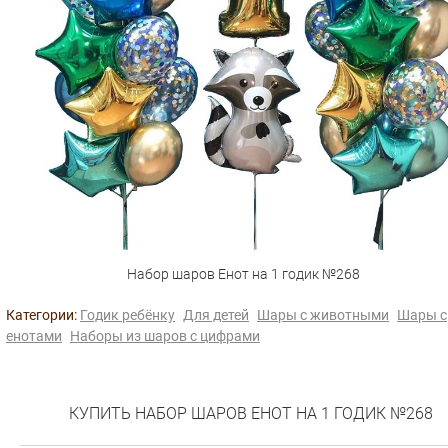
Набор шаров Енот на 1 годик №268
Категории:
Годик ребёнку
Для детей
Шары с животными
Шары с
енотами
Наборы из шаров с цифрами
КУПИТЬ НАБОР ШАРОВ ЕНОТ НА 1 ГОДИК №268