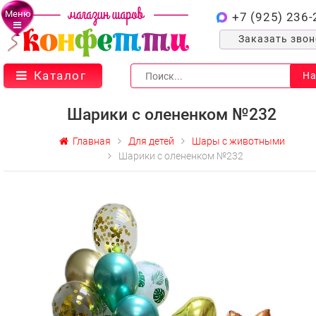
Меню
+7 (925) 236-
Заказать зво
Каталог
На
Шарики с олененком №232
Главная
Для детей
Шары с животными
Шарики с олененком №232