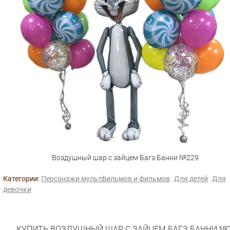
Воздушный шар с зайцем Багз Банни №229
Категории:
Персонажи мультфильмов и фильмов
Для детей
Для
девочки
КУПИТЬ ВОЗДУШНЫЙ ШАР С ЗАЙЦЕМ БАГЗ БАННИ №