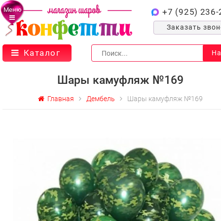
Меню
+7 (925) 236-
Заказать зво
Каталог
На
Шары камуфляж №169
Главная
Дембель
Шары камуфляж №169