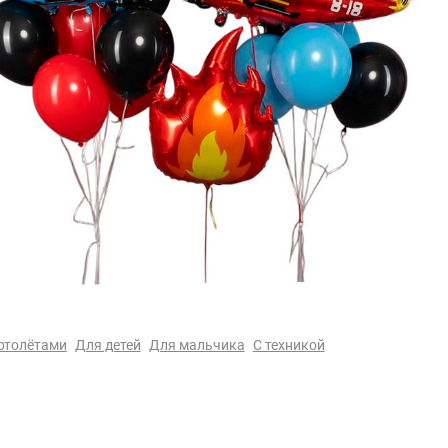
ртолётами
Для детей
Для мальчика
С техникой