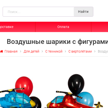
Найти
доставке
Оплата
Воздушные шарики с фигурами
Главная
Для детей
С техникой
С вертолётами
Возду