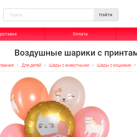
Найти
доставке
Оплата
Воздушные шарики с принта
лавная
Для детей
Шары с животными
Шары с кошками