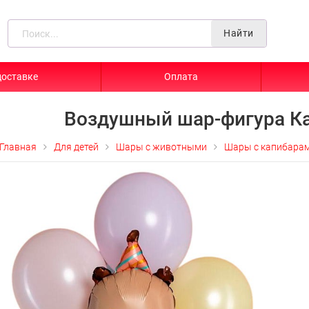
Найти
доставке
Оплата
Воздушный шар-фигура К
Главная
Для детей
Шары с животными
Шары с капибара