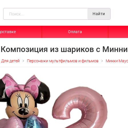
Найти
доставке
Оплата
Композиция из шариков с Минни
Для детей
Персонажи мультфильмов и фильмов
Микки Мау