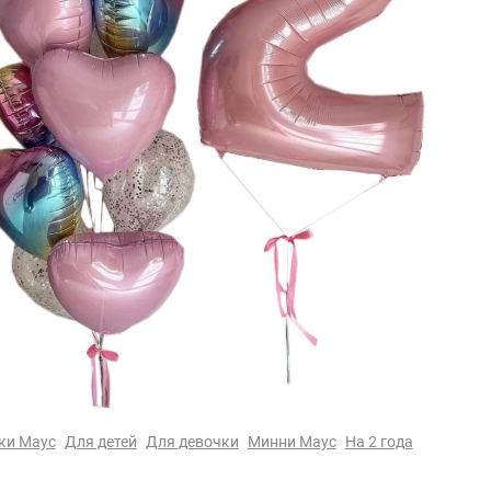
ки Маус
Для детей
Для девочки
Минни Маус
На 2 года