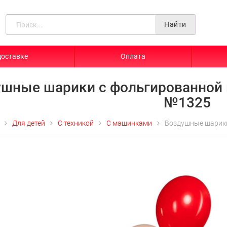
Найти
доставке
Оплата
ушные шарики с фольгированной 
№1325
Для детей
С техникой
С машинками
Воздушные шарики