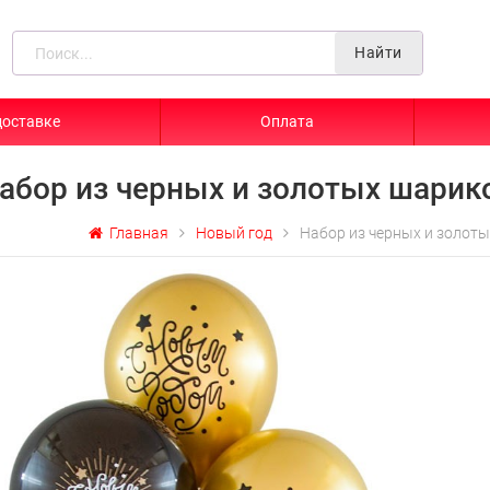
Найти
доставке
Оплата
абор из черных и золотых шарик
Главная
Новый год
Набор из черных и золот