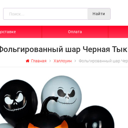
Найти
доставке
Оплата
Фольгированный шар Черная Тык
Главная
Хэллоуин
Фольгированный шар Чер